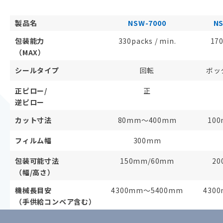
製品名
NSW-7000
NS
包装能力
330packs / min.
170
（MAX）
シールタイプ
回転
ボッ
正ピロー/
正
逆ピロー
カット寸法
80mm～400mm
10
フィルム幅
300mm
包装可能寸法
150mm/60mm
20
（幅/高さ）
機械長目安
4300mm～5400mm
430
（手供給コンベア含む）