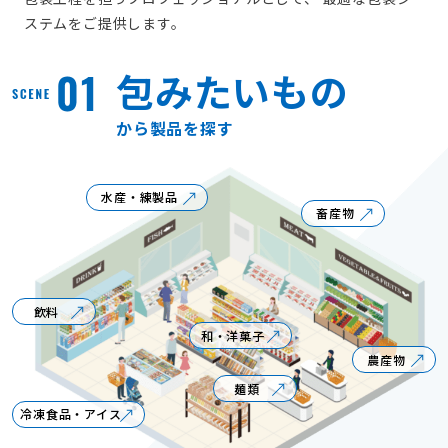
ステムをご提供します。
包みたいもの
から製品を探す
水産・練製品
畜産物
飲料
和・洋菓子
農産物
麺類
冷凍食品・アイス