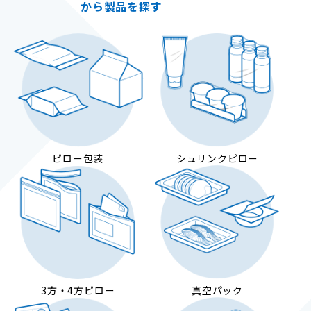
から製品を探す
ピロー包装
シュリンクピロー
3方・4方ピロー
真空パック