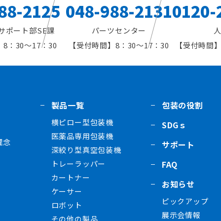
88-2125
048-988-2131
0120-
サポート部SE課
パーツセンター
8：30～17：30
8：30～17：30
製品一覧
包装の役割
横ピロー型包装機
SDGｓ
医薬品専用包装機
理念
サポート
深絞り型真空包装機
トレーラッパー
FAQ
カートナー
お知らせ
ケーサー
ピックアップ
ロボット
展示会情報
その他の製品