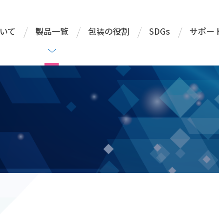
いて
製品一覧
包装の役割
SDGs
サポー