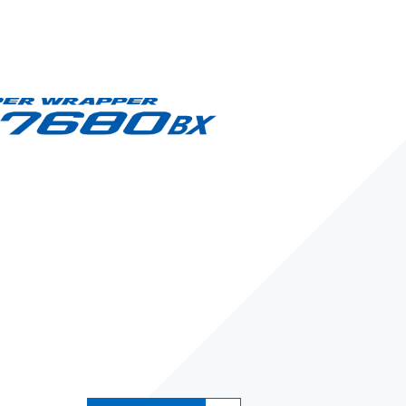
枕式包装
面向医药品行业
实现了省空间、
符合GMP标准
可调节插角区域
标准配备无需工
端封部位的切割